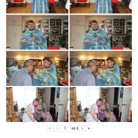
«
‹
из
6
›
»