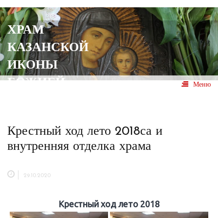
Перейти
к
содержимому
ХРАМ
КАЗАНСКОЙ
ИКОНЫ
БОЖИЕЙ
Меню
МАТЕРИ
с. Казакевичево
Крестный ход лето 2018са и
внутренняя отделка храма
29.10.2020
Крестный ход лето 2018